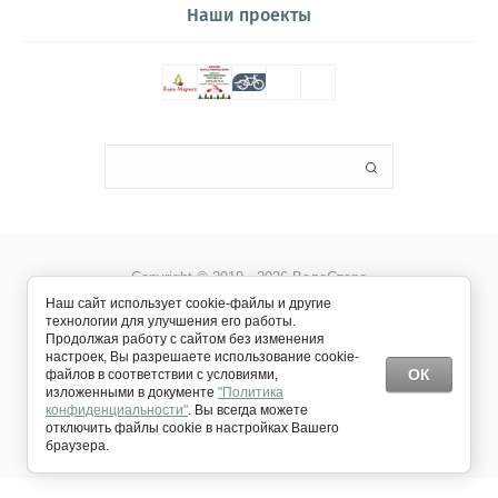
Наши проекты
Copyright © 2019 - 2026 ВелоСторе
Наш сайт использует cookie-файлы и другие
технологии для улучшения его работы.
Продолжая работу с сайтом без изменения
настроек, Вы разрешаете использование cookie-
ОК
файлов в соответствии с условиями,
изложенными в документе
"Политика
конфиденциальности"
. Вы всегда можете
отключить файлы cookie в настройках Вашего
Создание сайта
Мегагрупп
браузера.