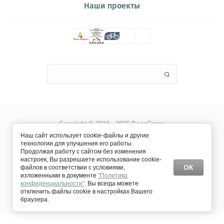
Наши проекты
Copyright © 2019 - 2026 ВелоСторе
Наш сайт использует cookie-файлы и другие
технологии для улучшения его работы.
Продолжая работу с сайтом без изменения
настроек, Вы разрешаете использование cookie-
ОК
файлов в соответствии с условиями,
изложенными в документе
"Политика
конфиденциальности"
. Вы всегда можете
отключить файлы cookie в настройках Вашего
Создание сайта
Мегагрупп
браузера.